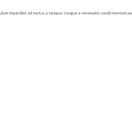
 bulum imperdiet ad metus a tempus congue a venenatis condi mentum pa