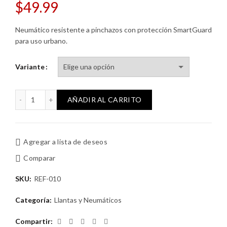
$
49.99
Neumático resistente a pinchazos con protección SmartGuard
para uso urbano.
Variante
Neumático Schwalbe Marathon Plus cantidad
AÑADIR AL CARRITO
Agregar a lista de deseos
Comparar
SKU:
REF-010
Categoría:
Llantas y Neumáticos
Compartir